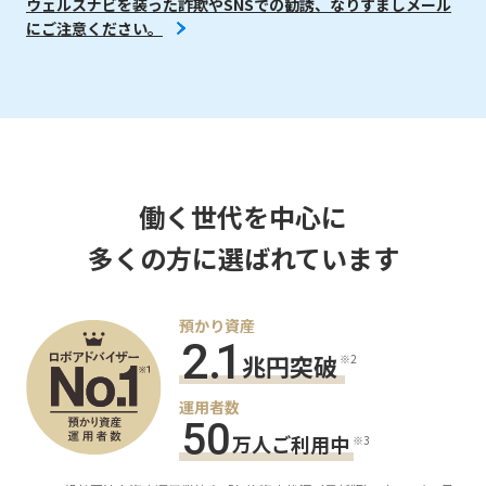
ウェルスナビを装った詐欺やSNSでの勧誘、なりすましメール
にご注意ください。
働く世代を中心に
多くの方に選ばれています
預かり資産
2
.
1
兆円突破
※2
運用者数
5
0
万人ご利用中
※3