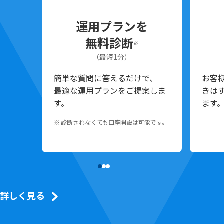
運用プランを
無料診断
※
（最短1分）
簡単な質問に答えるだけで、
お客
最適な運用プランをご提案しま
きは
す。
ます
診断されなくても口座開設は可能です。
詳しく見る