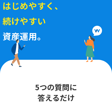
は
じ
め
や
す
く
、
続
け
や
す
い
資産運用。
5つの質問に
答えるだけ