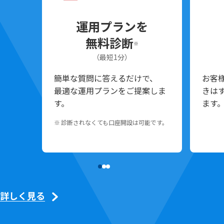
運用プランを
無料診断
※
（最短1分）
簡単な質問に答えるだけで、
お客
最適な運用プランをご提案しま
きは
す。
ます
診断されなくても口座開設は可能です。
詳しく見る