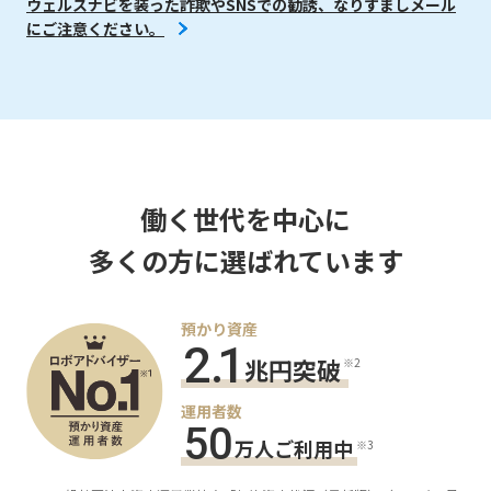
ウェルスナビを装った詐欺やSNSでの勧誘、なりすましメール
にご注意ください。
働く世代を中心に
多くの方に選ばれています
預かり資産
2
.
1
兆円突破
※2
運用者数
5
0
万人ご利用中
※3