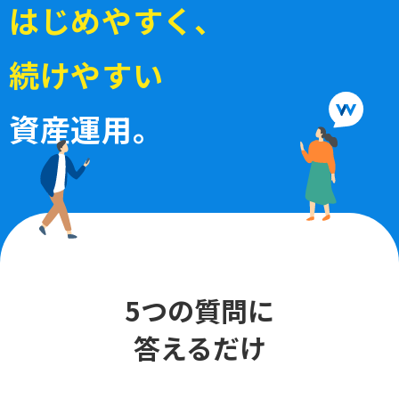
は
じ
め
や
す
く
、
続
け
や
す
い
資産運用。
5つの質問に
答えるだけ