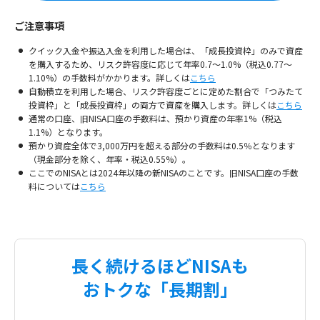
ご注意事項
クイック入金や振込入金を利用した場合は、「成長投資枠」のみで資産
を購入するため、リスク許容度に応じて年率0.7〜1.0%（税込0.77〜
1.10%）の手数料がかかります。詳しくは
こちら
自動積立を利用した場合、リスク許容度ごとに定めた割合で「つみたて
投資枠」と「成長投資枠」の両方で資産を購入します。詳しくは
こちら
通常の口座、旧NISA口座の手数料は、預かり資産の年率1%（税込
1.1%）となります。
預かり資産全体で3,000万円を超える部分の手数料は0.5％となります
（現金部分を除く、年率・税込0.55%）。
ここでのNISAとは2024年以降の新NISAのことです。旧NISA口座の手数
料については
こちら
長く続けるほどNISAも
おトクな「長期割」