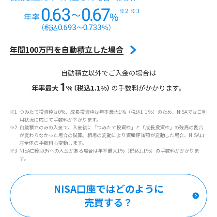
年間100万円を自動積立した場合
自動積立以外でご入金の場合は
1
年率最大
%
（税込1.1%）
の手数料がかかります。
つみたて投資枠は0%、成長投資枠は年率最大1%（税込1.1％）のため、NISAではご利
用状況に応じて手数料が下がります。
自動積立のみの入金で、入金後に「つみたて投資枠」と「成長投資枠」の残高の割合
が変わらなかった場合の試算。相場の変動により資産評価額が変動した場合、NISA口
座全体の手数料も変動します。
NISA口座以外への入金がある場合は年率最大1%（税込1.1%）の手数料がかかりま
す。
NISA口座ではどのように
売買する？