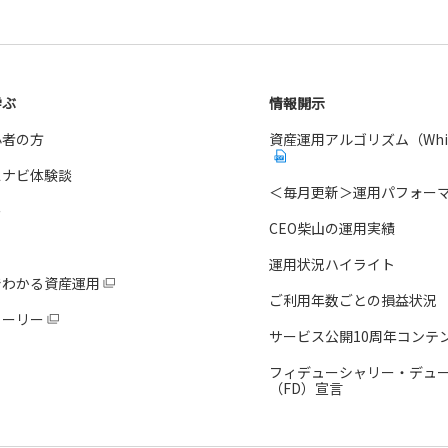
学ぶ
情報開示
心者の方
資産運用アルゴリズム（White
スナビ体験談
＜毎月更新＞運用パフォー
ー
CEO柴山の運用実績
運用状況ハイライト
でわかる資産運用
ご利用年数ごとの損益状況
トーリー
サービス公開10周年コンテ
フィデューシャリー・デュ
（FD）宣言