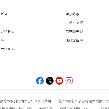
ービス
はじめる
ログイン
スガイド
口座開設
ス
無料診断
ナビ ID
品等の取引に関するリスクと費用
注文の執行および約定の取扱いに
益相反管理方針の概要
勧誘方針
金融ADR制度について
顧客