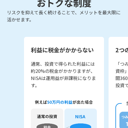
おトクな制度
リスクを抑えて長く続けることで、メリットを最大限に
活かせます。
利益に税金がかからない
2つ
通常、投資で得られた利益には
「つ
約20%の税金がかかりますが、
資枠
NISAは運用益が非課税になりま
間36
す。
投資