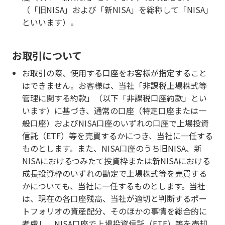
（「旧NISA」および「新NISA」を総称して「NISA」
といいます）。
お取引について
お取引の際、使用する口座をお客様が指定すること
はできません。お客様は、当社「非課税上場株式等
管理に関する約款」（以下「非課税口座約款」とい
います）に基づき、通常の口座（特定口座または一
般口座）およびNISA口座のいずれの口座で上場投資
信託（ETF）等を売買するかにつき、当社に一任する
ものとします。また、NISA口座のうち旧NISA、新
NISAにおけるつみたて投資枠または新NISAにおける
成長投資枠のいずれの勘定で上場株式等を売買する
かについても、当社に一任するものとします。当社
は、現在の各口座残高、当社が適切と判断するポー
トフォリオの資産配分、そのほかの事情を総合的に
考慮し、NISA口座で上場投資信託（ETF）等を売却